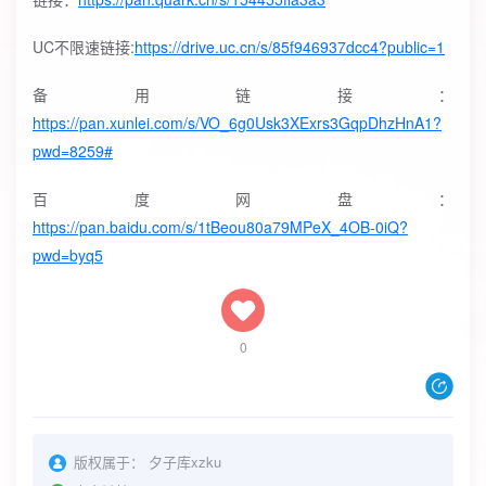
UC不限速链接:
https://drive.uc.cn/s/85f946937dcc4?public=1
备用链接：
https://pan.xunlei.com/s/VO_6g0Usk3XExrs3GqpDhzHnA1?
pwd=8259#
百度网盘：
https://pan.baidu.com/s/1tBeou80a79MPeX_4OB-0iQ?
pwd=byq5
0
版权属于：
夕子库xzku