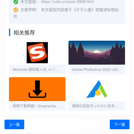
本文链接：
https://xzku.cn/post-2908.html
文章声明：
本文版权内容属于《夕子小屋》转载请标明出
处
相关推荐
Windows 搜狗输入法_v1.1 医生版
Adobe Photoshop 2025-v26.3.0.156-m0nkrus破解版[PS2025测试版本, 并未正式发布]
‌视频下载神器！iDownerGo v10.9.0便携版，流媒体视频一键下载
傲梅分区助手 v10.9.0 技术员版 绿化激活版
上一篇
下一篇