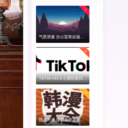
1
气质贤妻 办公室黑丝端木蓉 国漫女神 ​​​
2
TikTok-v44.6.4,国际版抖音海外畅享,免拔卡体验!附保姆级详细使用指南
3
韩漫大全 提供海量漫画资源