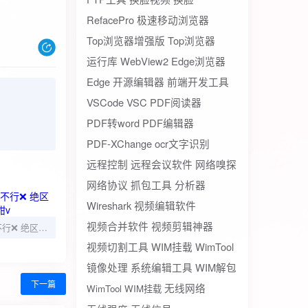
RefacePro
极速移动浏览器
Top浏览器增强版
Top浏览器
运行库
WebView2
Edge浏览器
Edge
开源编辑器
前端开发工具
VSCode
VSC
PDF阅读器
PDF转word
PDF编辑器
PDF-XChange
ocr文字识别
远程控制
远程会议软件
网络嗅探
网络协议
抓包工具
分析器
Wireshark
视频编辑软件
视频合并软件
视频剪辑神器
COSPLAY 想摸？不行❌ 绝区零 艾莲·乔@冉冉不甜v
视频切割工具
WIM挂载
WimTool
镜像处理
系统编辑工具
WIM解包
下一篇
无线网络
WimTool WIM挂载