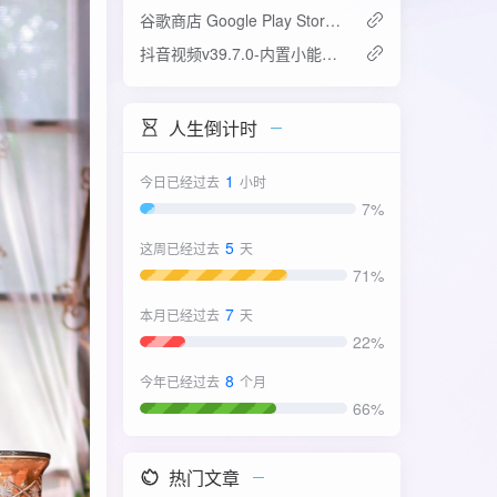
谷歌商店 Google Play Store v52.4.42-31版
抖音视频v39.7.0-内置小能手2.0.7模块
人生倒计时
1
今日已经过去
小时
7%
5
这周已经过去
天
71%
7
本月已经过去
天
22%
8
今年已经过去
个月
66%
热门文章