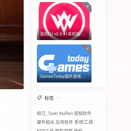
4
清风DJ v2.9.41车机版/手机版-全方位DJ舞曲
5
GamesToday国外游戏下载器 不需要T子
标签
妲己_Toxic
XiuRen
视频软件
系统工具
硬件相关
应用软件
FTP工具
换脸视频
换脸