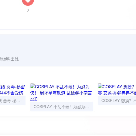
0
请标明出处
COSPLAY 碧蓝航线 恶毒-秘密基地的Mercredi @G44不会受伤
COSPLAY 不乱不破！为忍为侠！ 崩坏星穹铁道 乱破@小南宫zzZ