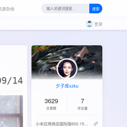
资源杂烩
搜索
登录
09/14
夕子库xzku
3629
7
文章数
评论量
‌小米应用商店国际版602-15.6.0.2：免登录直下，比谷歌商店快3倍！