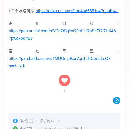
UC不限速链接:
https://drive.uc.cn/s/9fee4a66351c4?public=1
备用链接：
https://pan.xunlei.com/s/VOaOBqimQ6eFUQeSh7OI7HX4A1
?pwd=bc7w#
百度网盘：
https://pan.baidu.com/s/1MUGoip9xaVqnTzHCSduLcQ?
pwd=txrk
0
版权属于：
夕子库xzku
本文链接：
https://xzku.cn/post-291.html