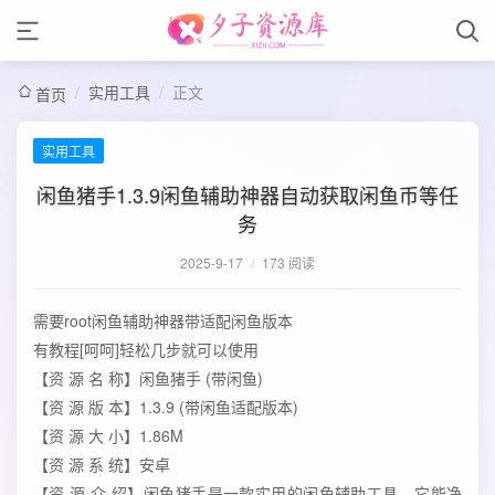
/
实用工具
/
正文
首页
实用工具
闲鱼猪手1.3.9闲鱼辅助神器自动获取闲鱼币等任
务
2025-9-17
/
173 阅读
需要root闲鱼辅助神器带适配闲鱼版本
有教程[呵呵]轻松几步就可以使用
【资 源 名 称】闲鱼猪手 (带闲鱼)
【资 源 版 本】1.3.9 (带闲鱼适配版本)
【资 源 大 小】1.86M
【资 源 系 统】安卓
【资 源 介 绍】闲鱼猪手是一款实用的闲鱼辅助工具。它能净