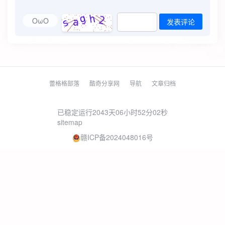
OωO
发表评论
蕾格格部落
酷奇分享网
导航
文章归档
已稳定运行2043天
06小时52分03秒
sitemap
赣ICP备2024048016号