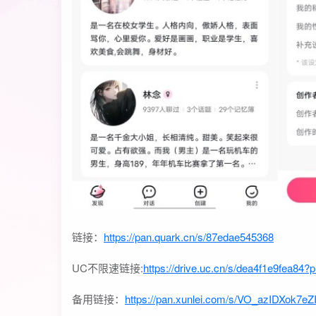
链接：
https://pan.quark.cn/s/87edae545368
UC不限速链接:
https://drive.uc.cn/s/dea4f1e9fea84?p
备用链接：
https://pan.xunlei.com/s/VO_azIDXok