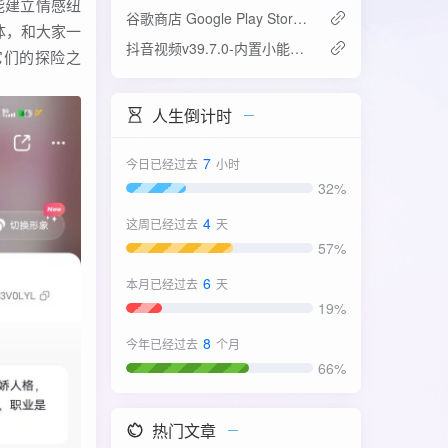
能建立情感纽
谷歌商店 Google Play Store v52.4.42-31版
体，和大家一
抖音视频v39.7.0-内置小能手2.0.7模块
它们的探险之
人生倒计时
7
今日已经过去
小时
32%
4
这周已经过去
天
57%
6
本月已经过去
天
19%
8
今年已经过去
个月
66%
热门文章