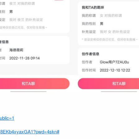
ublic=1
7eZI8EKb4xyaxGA1?pwd=4skn#