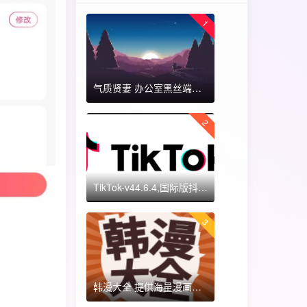
1
气质贤妻 办公室黑丝端木蓉 国漫女神 ​​​
2
TikTok-v44.6.4,国际版抖音海外畅享,免拔卡体验!附保姆级详细使用指南
3
韩漫大全 提供海量漫画资源