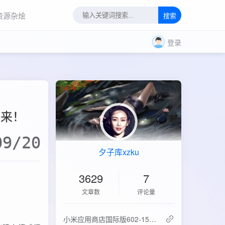
资源杂烩
搜索
登录
下来！
09/20
夕子库xzku
3629
7
文章数
评论量
‌小米应用商店国际版602-15.6.0.2：免登录直下，比谷歌商店快3倍！