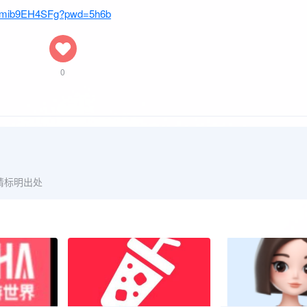
Tvmib9EH4SFg?pwd=5h6b
0
请标明出处