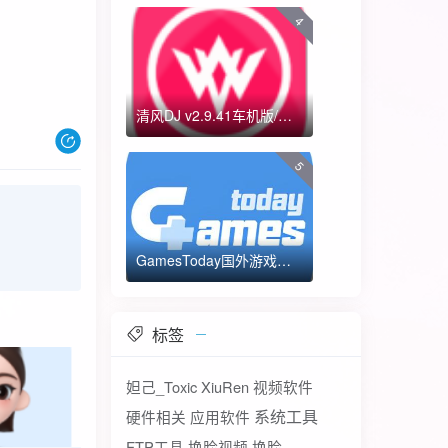
4
清风DJ v2.9.41车机版/手机版-全方位DJ舞曲
5
GamesToday国外游戏下载器 不需要T子
标签
妲己_Toxic
XiuRen
视频软件
系统工具
硬件相关
应用软件
FTP工具
换脸视频
换脸