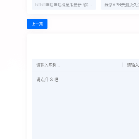
bilibili哔哩哔哩概念版最新 /解锁番剧 / 自带大模块
绿茶VPN亲测永久
上一篇