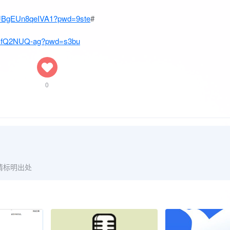
NfJBgEUn8qeIVA1?pwd=9ste
#
HFJfQ2NUQ-ag?pwd=s3bu
0
请标明出处