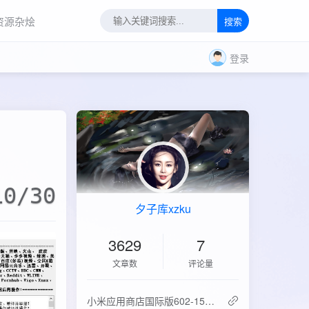
资源杂烩
搜索
登录
10/30
夕子库xzku
3629
7
文章数
评论量
‌小米应用商店国际版602-15.6.0.2：免登录直下，比谷歌商店快3倍！