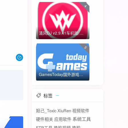
4
清风DJ v2.9.41车机版/手机版-全方位DJ舞曲
5
GamesToday国外游戏下载器 不需要T子
标签
妲己_Toxic
XiuRen
视频软件
系统工具
硬件相关
应用软件
FTP工具
换脸视频
换脸