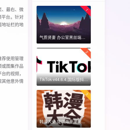
笑、最右、微
1
频平台。针对
面地址栏的地
气质贤妻 办公室黑丝端木蓉 国漫女神 ​​​
2
推荐使用管理
频或图集作品
平台的视频，
TikTok-v44.6.4,国际版抖音海外畅享,免拔卡体验!附保姆级详细使用指南
现其他意外情
3
韩漫大全 提供海量漫画资源