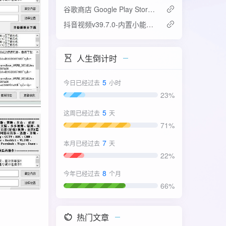
谷歌商店 Google Play Store v52.4.42-31版
抖音视频v39.7.0-内置小能手2.0.7模块
人生倒计时
5
今日已经过去
小时
23%
5
这周已经过去
天
71%
7
本月已经过去
天
22%
8
今年已经过去
个月
66%
热门文章