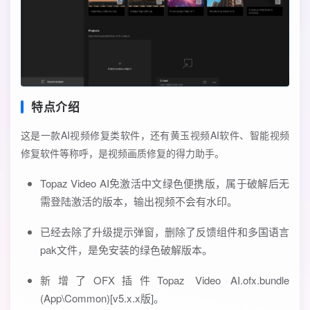
特点介绍
这是一款AI视频修复类软件，还有黄玉视频AI软件、智能视频
修复软件等称呼，是视频画质修复的得力助手。
Topaz Video AI免激活中文绿色便携版，属于破解后无
需登陆激活的版本，输出视频不会有水印。
已经去除了升级提示弹窗，删除了反馈组件和多国语言
pak文件，是免安装的绿色破解版本。
新增了OFX插件Topaz Video AI.ofx.bundle
(App\Common)[v5.x.x版]。