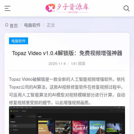
/
电脑软件
/
正文
首页
电脑软件
Topaz Video v1.0.4解锁版：免费视频增强神器
2025-11-4
/
141 阅读
Topaz Video破解版是一款全新的人工智能视频增强软件。依托
Topaz公司的AI算法，这款AI视频修复软件在修复视频过程中，
可运用人工智能算法的AI模型对视频模糊部分进行计算，自动
修复视频里受损的细节，以此增强视频画质。