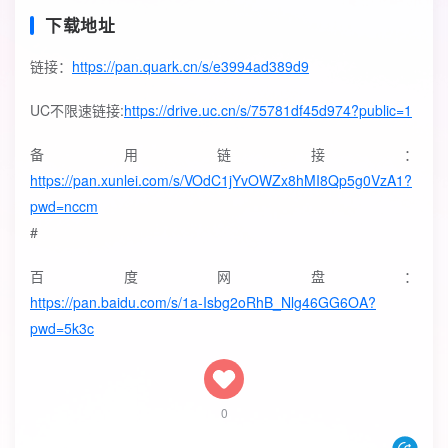
下载地址
链接：
https://pan.quark.cn/s/e3994ad389d9
UC不限速链接:
https://drive.uc.cn/s/75781df45d974?public=1
备用链接：
https://pan.xunlei.com/s/VOdC1jYvOWZx8hMI8Qp5g0VzA1?
pwd=nccm
#
百度网盘：
https://pan.baidu.com/s/1a-Isbg2oRhB_Nlg46GG6OA?
pwd=5k3c
0