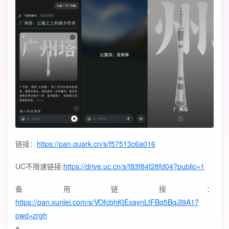
链接：
https://pan.quark.cn/s/f57513c6a016
UC不限速链接:
https://drive.uc.cn/s/f83f84f28fd04?public=1
备用链接：
https://pan.xunlei.com/s/VOfcbhKtExaynLtFBq5BqJI9A1?
pwd=zrgh
#