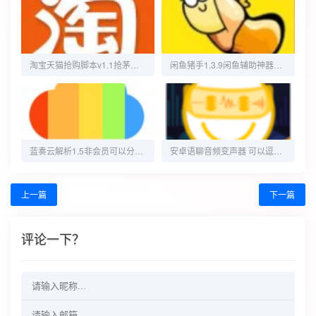
淘宝天猫抢购脚本v1.1抢茅台必备释放双手｜自动挂机
闲鱼猪手1.3.9闲鱼辅助神器自动获取闲鱼币等任务
蓝奏云解析1.5非会员可以分享链接
安卓语聊音频变声器 可以逗朋友玩解锁VIP功能
上一篇
下一篇
评论一下？