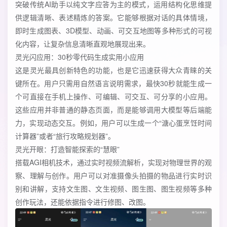
突破传统AI助手以纯文字应答为主的模式，运用结构化思维提
供逻辑清晰、表述精炼的答案。它能够根据对话的具体情境，
即时生成图表、3D模型、动画、可交互地图等多种形式的可视
化内容，让复杂信息清晰直观地展现出来。
灵光闪应用：30秒零代码生成实用小应用
这是灵光最具创新特色的功能，也是它迅速获得大众青睐的关
键所在。用户只需用自然语言说明需求，最快30秒就能生成一
个可直接在手机上操作、可编辑、可交互、可分享的小应用。
这些应用并非普通的静态页面，而是能够调用大模型等后端能
力，实现动态交互。例如，用户可以生成一个“溏心蛋烹饪时间
计算器”或者“旅行攻略规划器”。
灵光开眼：打造智能探索的“慧眼”
搭载AGI相机技术，通过实时视频流解析，实现对物理世界的观
察、理解与创作。用户可以对准摄像头拍摄的物品进行实时识
别和讲解，支持文生图、文生视频、图生图、图生视频等多种
创作玩法，还能依据指令进行修图、改图。