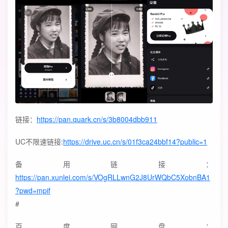
链接：
https://pan.quark.cn/s/3b8004dbb911
UC不限速链接:
https://drive.uc.cn/s/01f3ca24bbf14?public=1
备用链接：
https://pan.xunlei.com/s/VOgRLLwnG2J8UrWQbC5XobnBA1
?pwd=mpif
#
百度网盘：