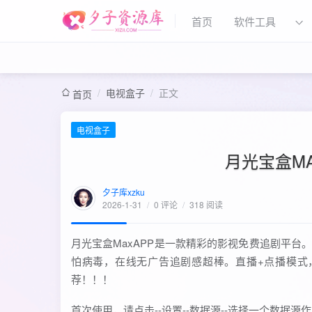
首页
软件工具
/
电视盒子
/
正文
首页
电视盒子
月光宝盒MA
夕子库xzku
2026-1-31
/
0 评论
/
318 阅读
月光宝盒MaxAPP是一款精彩的影视免费追剧平
怕病毒，在线无广告追剧感超棒。直播+点播模式
荐！！！
首次使用，请点击--设置--数据源--选择一个数据源