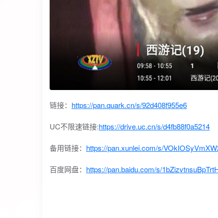
链接：
https://pan.quark.cn/s/92d408f955e6
UC不限速链接:
https://drive.uc.cn/s/d4fb88f0a5214
备用链接：
https://pan.xunlei.com/s/VOkIOSyVm
百度网盘：
https://pan.baidu.com/s/1bZizvtnsuBpT