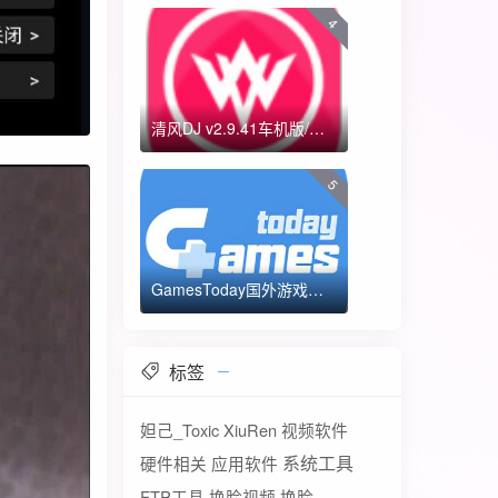
4
清风DJ v2.9.41车机版/手机版-全方位DJ舞曲
5
GamesToday国外游戏下载器 不需要T子
标签
妲己_Toxic
XiuRen
视频软件
系统工具
硬件相关
应用软件
FTP工具
换脸视频
换脸