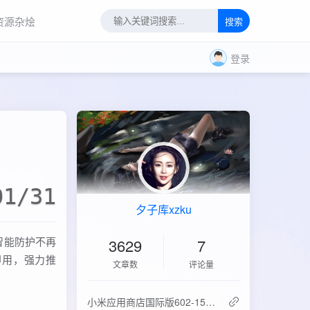
资源杂烩
搜索
登录
01/31
夕子库xzku
智能防护不再
3629
7
即用，强力推
文章数
评论量
‌小米应用商店国际版602-15.6.0.2：免登录直下，比谷歌商店快3倍！