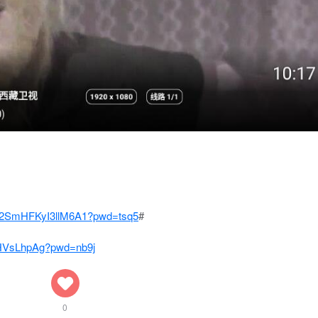
XW2SmHFKyI3llM6A1?pwd=tsq5
#
rtHVsLhpAg?pwd=nb9j
0