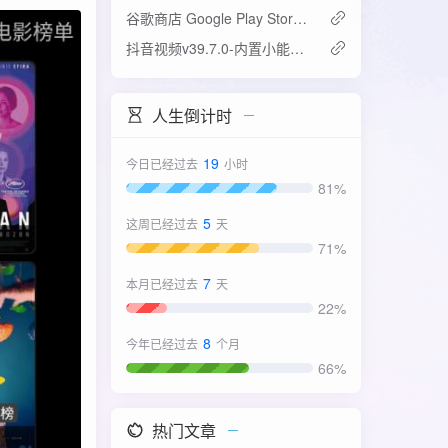
谷歌商店 Google Play Store v52.4.42-31版
抖音视频v39.7.0-内置小能手2.0.7模块
人生倒计时
19
今日已经过去
小时
81%
5
这周已经过去
天
71%
7
本月已经过去
天
22%
8
今年已经过去
个月
66%
热门文章