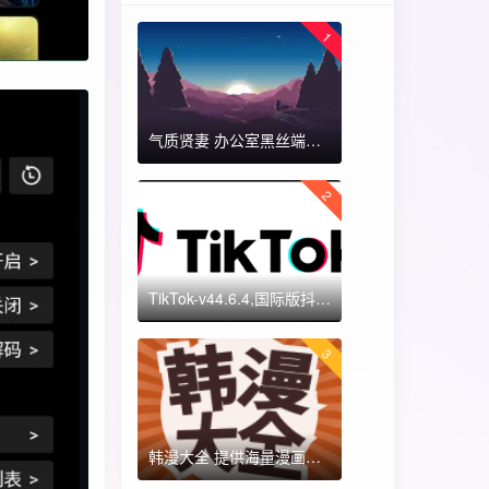
1
气质贤妻 办公室黑丝端木蓉 国漫女神 ​​​
2
TikTok-v44.6.4,国际版抖音海外畅享,免拔卡体验!附保姆级详细使用指南
3
韩漫大全 提供海量漫画资源