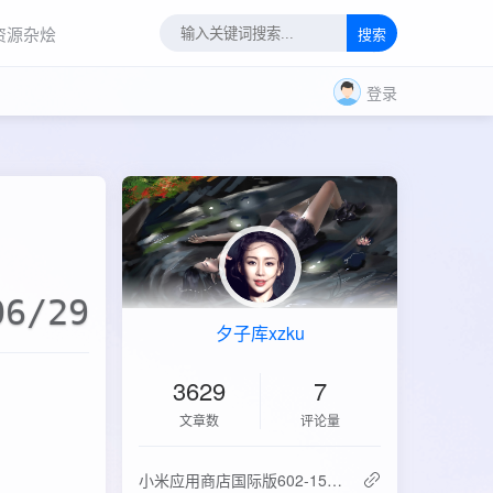
资源杂烩
搜索
登录
06/29
夕子库xzku
3629
7
文章数
评论量
‌小米应用商店国际版602-15.6.0.2：免登录直下，比谷歌商店快3倍！