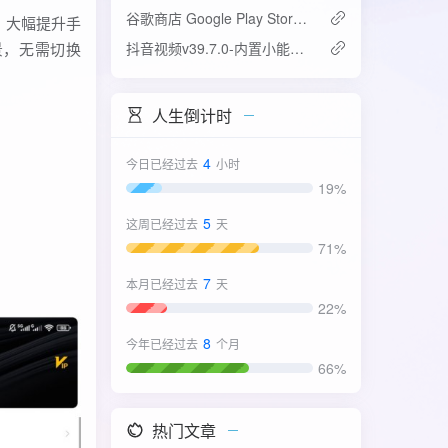
谷歌商店 Google Play Store v52.4.42-31版
，大幅提升手
景，无需切换
抖音视频v39.7.0-内置小能手2.0.7模块
人生倒计时
4
今日已经过去
小时
19%
5
这周已经过去
天
71%
7
本月已经过去
天
22%
8
今年已经过去
个月
66%
热门文章