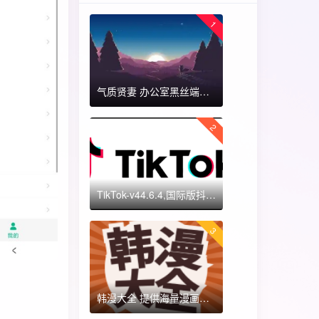
1
气质贤妻 办公室黑丝端木蓉 国漫女神 ​​​
2
TikTok-v44.6.4,国际版抖音海外畅享,免拔卡体验!附保姆级详细使用指南
3
韩漫大全 提供海量漫画资源