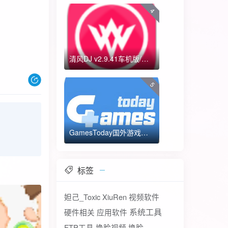
4
清风DJ v2.9.41车机版/手机版-全方位DJ舞曲
5
GamesToday国外游戏下载器 不需要T子
标签
妲己_Toxic
XiuRen
视频软件
系统工具
硬件相关
应用软件
FTP工具
换脸视频
换脸