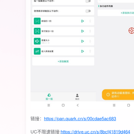
链接：
https://pan.quark.cn/s/00cdae5ac683
UC不限速链接:
https://drive.uc.cn/s/8bcf41819d464