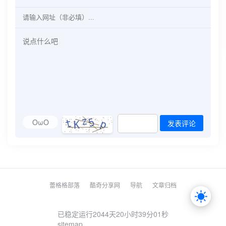
OωO
发表评论
蕾格格部落
酷奇分享网
导航
文章归档
已稳定运行2044天
20小时39分01秒
sitemap