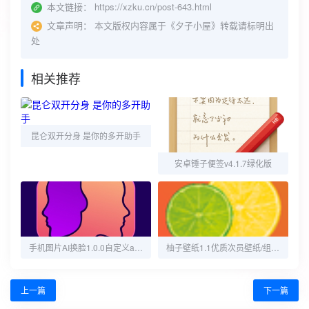
本文链接：
https://xzku.cn/post-643.html
文章声明：
本文版权内容属于《夕子小屋》转载请标明出
处
相关推荐
昆仑双开分身 是你的多开助手
安卓锤子便签v4.1.7绿化版
手机图片AI换脸1.0.0自定义ai换脸 解锁高级
柚子壁纸1.1优质次员壁纸/组件 高级版
上一篇
下一篇