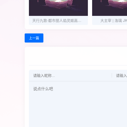
天行九歌-都市丽人焰灵姬高清壁纸合集
大主宰 | 洛璃 
上一篇