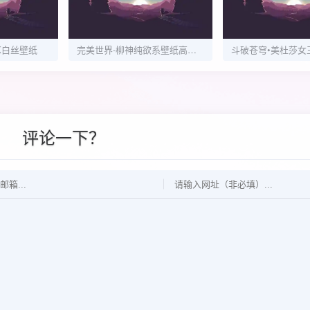
JK白丝壁纸
完美世界-柳神纯欲系壁纸高清合集33P
评论一下？