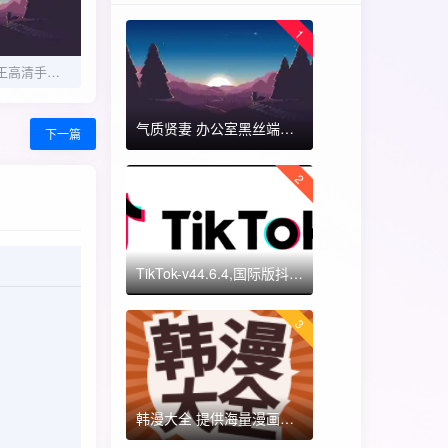
1
斗破苍穹•美杜莎女王高清手机壁纸
气质贤妻 办公室黑丝端木蓉 国漫女神 ​​​
下一篇
2
TikTok-v44.6.4,国际版抖音海外畅享,免拔卡体验!附保姆级详细使用指南
3
韩漫大全 提供海量漫画资源