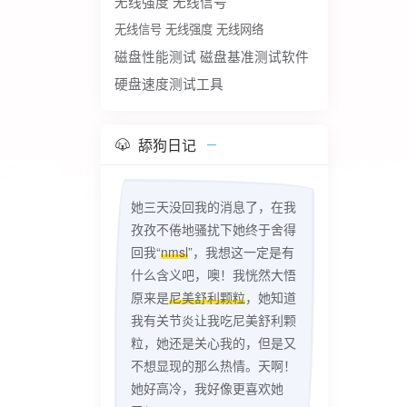
无线强度
无线信号
无线信号 无线强度 无线网络
磁盘性能测试
磁盘基准测试软件
硬盘速度测试工具
舔狗日记
她三天没回我的消息了，在我
孜孜不倦地骚扰下她终于舍得
回我“
nmsl
”，我想这一定是有
什么含义吧，噢！我恍然大悟
原来是
尼美舒利颗粒
，她知道
我有关节炎让我吃尼美舒利颗
粒，她还是关心我的，但是又
不想显现的那么热情。天啊！
她好高冷，我好像更喜欢她