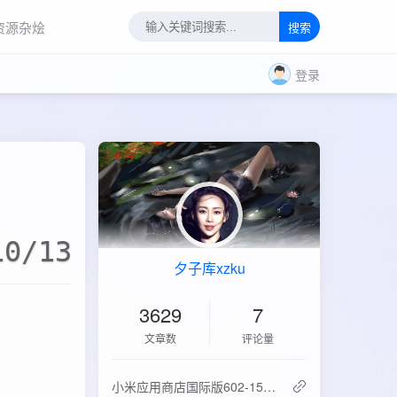
资源杂烩
搜索
登录
10/13
夕子库xzku
3629
7
文章数
评论量
‌小米应用商店国际版602-15.6.0.2：免登录直下，比谷歌商店快3倍！