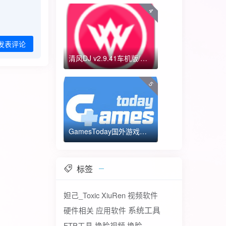
4
发表评论
清风DJ v2.9.41车机版/手机版-全方位DJ舞曲
5
GamesToday国外游戏下载器 不需要T子
标签
妲己_Toxic
XiuRen
视频软件
系统工具
硬件相关
应用软件
FTP工具
换脸视频
换脸