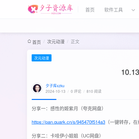
首页
软件工具
/
次元动漫
/
正文
首页
次元动漫
10
夕子库xzku
2024-10-13
/
0 评论
/
810 阅读
分享一：感性的姬紫月（夸克网盘）
https://pan.quark.cn/s/945470f514a3
（一键转存，在
分享二：卡哇伊小姐姐（UC网盘）