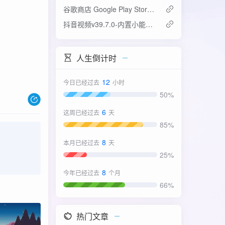
谷歌商店 Google Play Store v52.4.42-31版
抖音视频v39.7.0-内置小能手2.0.7模块
人生倒计时
12
今日已经过去
小时
50%
6
这周已经过去
天
85%
8
本月已经过去
天
25%
8
今年已经过去
个月
66%
热门文章