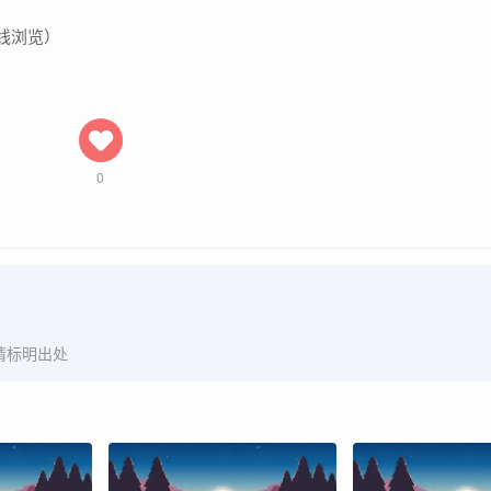
线浏览）
0
请标明出处