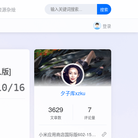
资源杂烩
搜索
登录
人版]
10/16
夕子库xzku
3629
7
文章数
评论量
‌小米应用商店国际版602-15.6.0.2：免登录直下，比谷歌商店快3倍！