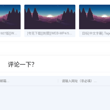
[夸克下载][盘丝洞 1927版][WEB-MKV/1.3G][无对白][1080P][原版+AI上色版]
[夸克下载][刺猬][WEB-MP4/5.9GB][国语中字][4K-2160P]][葛优 王俊凯 最新大片]
评论一下？