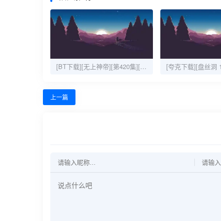
[BT下载][无上神帝][第420集][WEB-MKV/0.48G][国语配音/中文字幕][4K-2160P][H265][流媒体][ZeroTV]
上一篇