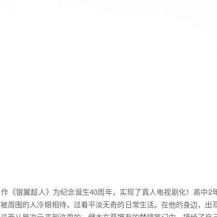
名作《银翼超人》为纪念诞生40周年，实现了真人电视剧化！高中2
太被周围的人冷眼相待，过着平淡无奇的日常生活。在他的身边，出
魔爪而从异次元来到这里的。健太在葵拥有的梦境笔记中，描绘了自