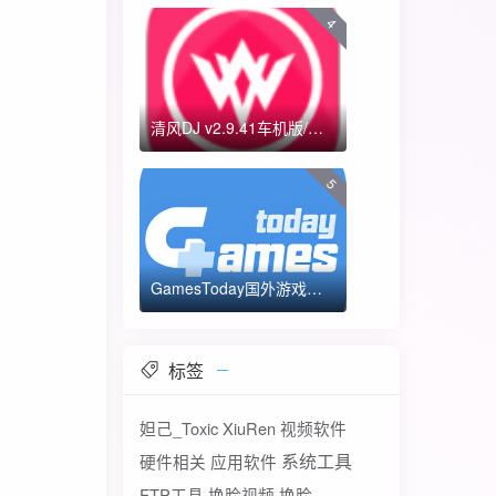
4
清风DJ v2.9.41车机版/手机版-全方位DJ舞曲
5
GamesToday国外游戏下载器 不需要T子
标签
妲己_Toxic
XiuRen
视频软件
系统工具
硬件相关
应用软件
FTP工具
换脸视频
换脸