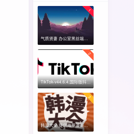
1
气质贤妻 办公室黑丝端木蓉 国漫女神 ​​​
2
TikTok-v44.6.4,国际版抖音海外畅享,免拔卡体验!附保姆级详细使用指南
3
韩漫大全 提供海量漫画资源