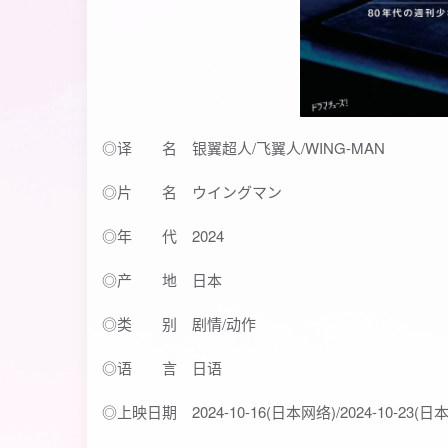
◎译 名 银翼超人/飞翼人/WING-MAN
◎片 名 ウイングマン
◎年 代 2024
◎产 地 日本
◎类 别 剧情/动作
◎语 言 日语
◎上映日期 2024-10-16(日本网络)/2024-10-23(日本