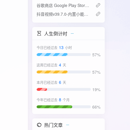
谷歌商店 Google Play Store v52.4.42-31版
抖音视频v39.7.0-内置小能手2.0.7模块
人生倒计时
13
今日已经过去
小时
57%
4
这周已经过去
天
57%
6
本月已经过去
天
19%
8
今年已经过去
个月
66%
热门文章