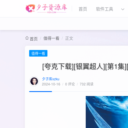
首页
软件工具
/
值得一看
/
正文
首页
值得一看
[夸克下载][银翼超人][第1集][W
夕子库xzku
2024-10-16
/
0 评论
/
732 阅读