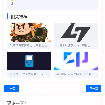
处
相关推荐
吃鸡精英变音器1.1.3解锁会员一键变音
小黑盒加速器1.4.94 解锁会员功能
FC街机，魂斗罗拳皇上万+小游戏，支持金手指！
视频搬运去重高级版 1.1.1自媒体视频搬运创作
上一篇
下一篇
评论一下？