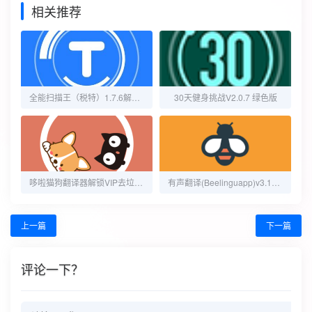
相关推荐
全能扫描王（税特）1.7.6解锁版｜PDF加密/签名+证件照｜1月5日实测可用
30天健身挑战V2.0.7 绿色版
哆啦猫狗翻译器解锁VIP去垃圾广告
有声翻译(Beelinguapp)v3.171解锁会员版
上一篇
下一篇
评论一下？