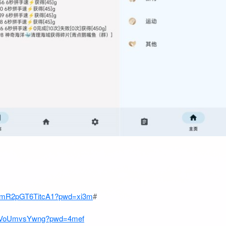
9YkmR2pGT6TitcA1?pwd=xi3m
#
MkIVoUmvsYwng?pwd=4mef