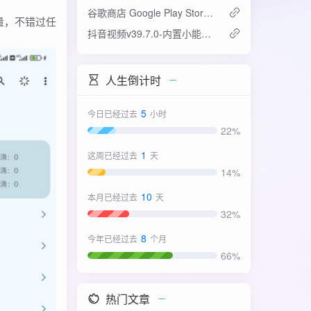
谷歌商店 Google Play Store v52.4.42-31版
量，不错过任
抖音视频v39.7.0-内置小能手2.0.7模块
人生倒计时
5
今日已经过去
小时
22%
1
这周已经过去
天
14%
10
本月已经过去
天
32%
8
今年已经过去
个月
66%
热门文章