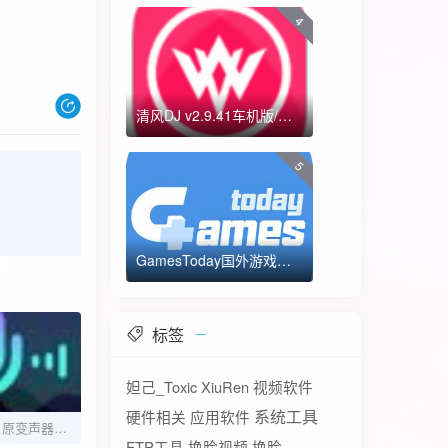
4
清风DJ v2.9.41车机版/手机版-全方位DJ舞曲
5
GamesToday国外游戏下载器 不需要T子
标签
妲己_Toxic
XiuRen
视频软件
系统工具
硬件相关
应用软件
变声器软件 v6.1.17 原变声器大师，有趣的手机变声软件，去更新解锁会员版
FTP工具
换脸视频
换脸