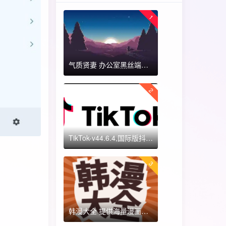
1
气质贤妻 办公室黑丝端木蓉 国漫女神 ​​​
2
TikTok-v44.6.4,国际版抖音海外畅享,免拔卡体验!附保姆级详细使用指南
3
韩漫大全 提供海量漫画资源