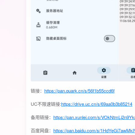
链接：
https://pan.quark.cn/s/56f1b55ccd6f
UC不限速链接:
https://drive.uc.cn/s/69aa0b3b85214
备用链接：
https://pan.xunlei.com/s/VOkNtmLj2n
百度网盘：
https://pan.baidu.com/s/1HdYeGi7aw