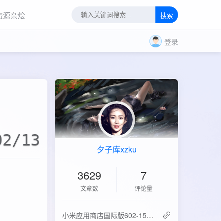
资源杂烩
搜索
登录
02/13
夕子库xzku
3629
7
文章数
评论量
‌小米应用商店国际版602-15.6.0.2：免登录直下，比谷歌商店快3倍！