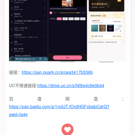
链接：
https://pan.quark.cn/s/cea3417b536b
UC不限速链接:
https://drive.uc.cn/s/f4f6e4c9e0b44
百度网盘：
https://pan.baidu.com/s/1nofJT-fOrdHGFxbslpCdrQ?
pwd=fa4e