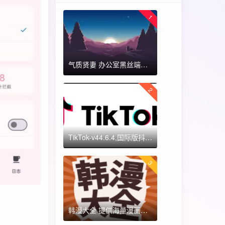
1
气质贤妻 办公室黑丝端木蓉 国漫女神 ​​​
2
TikTok-v44.6.4,国际版抖音海外畅享,免拔卡体验!附保姆级详细使用指南
3
韩漫大全 提供海量漫画资源