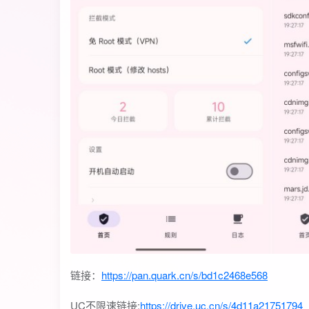
链接：
https://pan.quark.cn/s/bd1c2468e568
UC不限速链接:
https://drive.uc.cn/s/4d11a21751794