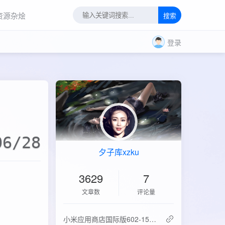
资源杂烩
搜索
登录
06/28
夕子库xzku
3629
7
文章数
评论量
‌小米应用商店国际版602-15.6.0.2：免登录直下，比谷歌商店快3倍！