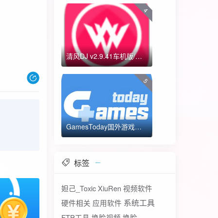
4
清风DJ v2.9.41车机版/手机版-全方位DJ舞曲
5
GamesToday国外游戏下载器 不需要T子
标签
妲己_Toxic
XiuRen
视频软件
系统工具
硬件相关
应用软件
FTP工具
换脸视频
换脸