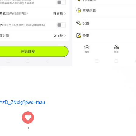
3-YzD_ZNxIg?pwd=raau
0