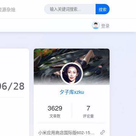
资源杂烩
搜索
登录
06/28
夕子库xzku
3629
7
文章数
评论量
‌小米应用商店国际版602-15.6.0.2：免登录直下，比谷歌商店快3倍！