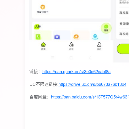
链接：
https://pan.quark.cn/s/3e0c62cabf8a
UC不限速链接:
https://drive.uc.cn/s/b6673a76b13b4
百度网盘：
https://pan.baidu.com/s/13T577Q5r4w6