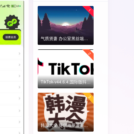
1
气质贤妻 办公室黑丝端木蓉 国漫女神 ​​​
2
TikTok-v44.6.4,国际版抖音海外畅享,免拔卡体验!附保姆级详细使用指南
3
韩漫大全 提供海量漫画资源