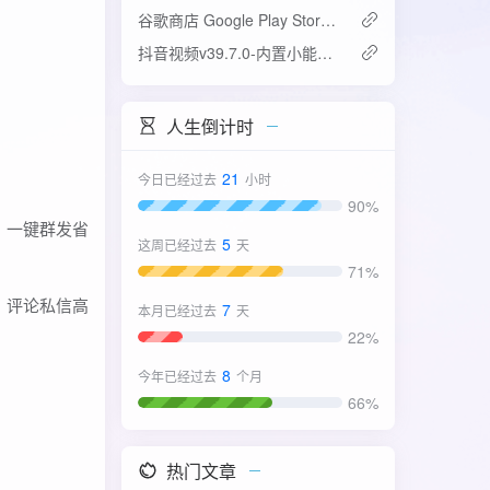
谷歌商店 Google Play Store v52.4.42-31版
抖音视频v39.7.0-内置小能手2.0.7模块
人生倒计时
21
今日已经过去
小时
90%
，一键群发省
5
这周已经过去
天
71%
，评论私信高
7
本月已经过去
天
22%
8
今年已经过去
个月
66%
热门文章