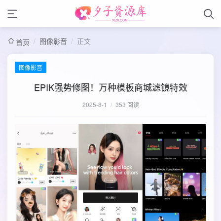
/
图像影音
/
正文
首页
图像影音
EPIK强势修图！万种模板商城滤镜特效
2025-8-1
/
353 阅读