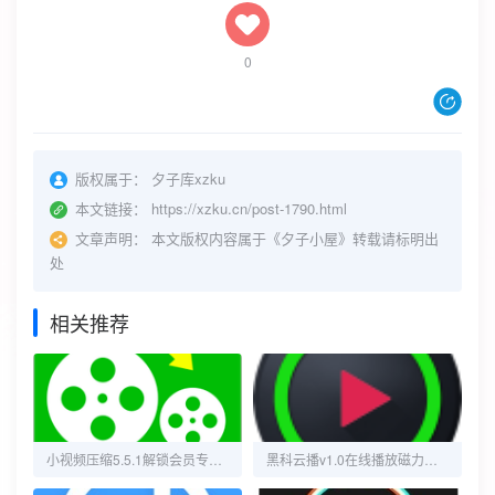
0
版权属于：
夕子库xzku
本文链接：
https://xzku.cn/post-1790.html
文章声明：
本文版权内容属于《夕子小屋》转载请标明出
处
相关推荐
小视频压缩5.5.1解锁会员专业压缩文件管理
黑科云播v1.0在线播放磁力边下边播磁力播放工具