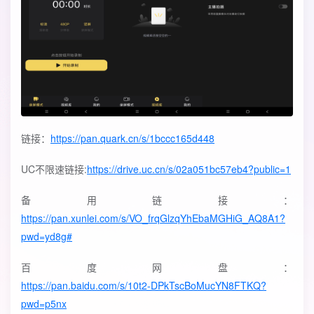
链接：
https://pan.quark.cn/s/1bccc165d448
UC不限速链接:
https://drive.uc.cn/s/02a051bc57eb4?public=1
备用链接：
https://pan.xunlei.com/s/VO_frqGlzqYhEbaMGHiG_AQ8A1?
pwd=yd8g#
百度网盘：
https://pan.baidu.com/s/10t2-DPkTscBoMucYN8FTKQ?
pwd=p5nx