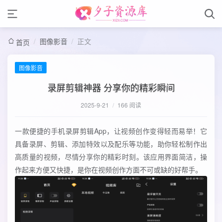
/
图像影音
/
正文
首页
图像影音
录屏剪辑神器 分享你的精彩瞬间
2025-9-21
/
166 阅读
一款便捷的手机录屏剪辑App，让视频创作变得轻而易举！它
具备录屏、剪辑、添加特效以及配乐等功能，助你轻松制作出
高质量的视频，尽情分享你的精彩时刻。该应用界面简洁，操
作起来方便又快捷，是你在视频创作方面不可或缺的好帮手。